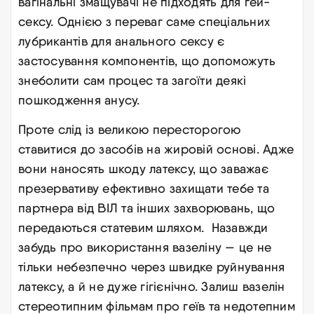
вагінальні змащувачі не підходять для гей-
сексу. Однією з переваг саме спеціальних
лубрикантів для анального сексу є
застосування компонентів, що допоможуть
знеболити сам процес та загоїти деякі
пошкодження анусу.
Проте слід із великою пересторогою
ставитися до засобів на жировій основі. Адже
вони наносять шкоду латексу, що заважає
презервативу ефективно захищати тебе та
партнера від ВІЛ та інших захворювань, що
передаються статевим шляхом. Назавжди
забудь про використання вазеліну — це не
тільки небезпечно через швидке руйнування
латексу, а й не дуже гігієнічно. Залиш вазелін
стереотипним фільмам про геїв та недотепним