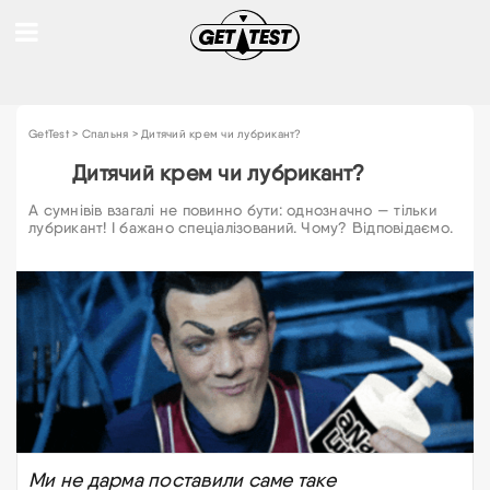
GetTest
>
Спальня
>
Дитячий крем чи лубрикант?
Дитячий крем чи лубрикант?
А сумнівів взагалі не повинно бути: однозначно — тільки
лубрикант! І бажано спеціалізований. Чому? Відповідаємо.
Ми не дарма поставили саме таке