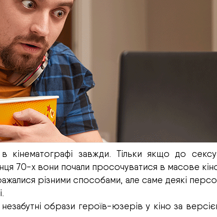
 в кінематографі завжди. Тільки якщо до сексу
кінця 70-х вони почали просочуватися в масове кіно
ажалися різними способами, але саме деякі персо
.
 незабутні образи героїв-юзерів у кіно за версі