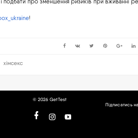
 і подбати про зменшення ризиків при вживанні р
box_ukraine
!
и
хімсекс
© 2026 GetTest
Підписатись н