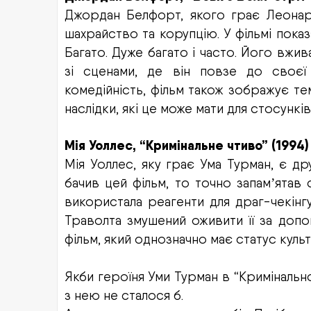
Джордан Белфорт, якого грає Леонар
шахрайство та корупцію. У фільмі показа
Багато. Дуже багато і часто. Його вжи
зі сценами, де він повзе до своє
комедійність, фільм також зображує т
наслідки, які це може мати для стосунків
Мія Уоллес, “Кримінальне чтиво” (1994)
Мія Уоллес, яку грає Ума Турман, є др
бачив цей фільм, то точно запам
ятав 
ʼ
використала реагенти для драг-чекінг
Траволта змушений оживити її за допо
фільм, який однозначно має статус куль
Якби героїня Уми Турман в “Кримінальном
з нею не сталося б.