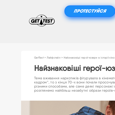
ПРОТЕСТУЙСЯ
GetTest
>
Лайфстайл
>
Найзнаковіші герої-юзери в історії кіно
Найзнаковіші герої-юзе
Тема вживання наркотиків фігурувала в кінемат
кадром”, то з кінця 70-х вони почали просочу
різними способами, але саме деякі персонажі в
розглянемо найбільш незабутні образи героїв-ю