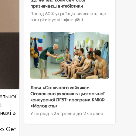
призначаєш антибіотики
Понад 60% українців вважають, що
гострі вірусні інфекційні
Лови «Сонячного зайчика».
Оголошено учасників цьогорічної
альної
конкурсної ЛГБТ-програми КМКФ
.
«Молодість»
нажі в
У період з 25 травня до 2 червня
єю Get