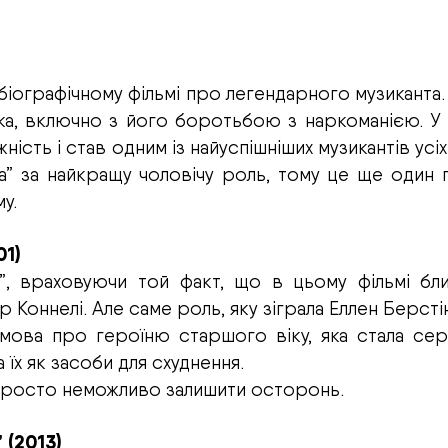
біографічному фільмі про легендарного музиканта.
ака, включно з його боротьбою з наркоманією. У 
ість і став одним із найуспішніших музикантів усіх 
” за найкращу чоловічу роль, тому це ще один 
у.
01)
я”, враховуючи той факт, що в цьому фільмі бл
Коннелі. Але саме роль, яку зіграла Еллен Берстін
 мова про героїню старшого віку, яка стала се
їх як засоби для схуднення.
 просто неможливо залишити осторонь.
 (2013)