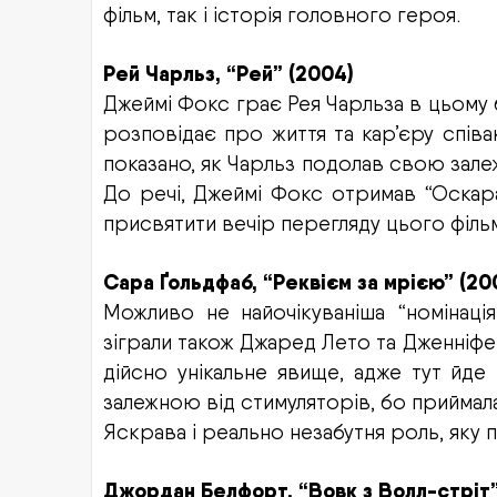
фільм, так і історія головного героя.
Рей Чарльз, “Рей” (2004)
Джеймі Фокс грає Рея Чарльза в цьому 
розповідає про життя та кар’єру спів
показано, як Чарльз подолав свою залежн
До речі, Джеймі Фокс отримав “Оскара
присвятити вечір перегляду цього фільм
Сара Ґольдфаб, “Реквієм за мрією” (20
Можливо не найочікуваніша “номінаці
зіграли також Джаред Лето та Дженніфер 
дійсно унікальне явище, адже тут йде
залежною від стимуляторів, бо приймала 
Яскрава і реально незабутня роль, яку
Джордан Белфорт, “Вовк з Волл-стріт”