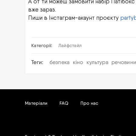
А от ти можеш замовити набір Патібокс
вже зараз.
Пиши в Інстаграм-акаунт проєкту
party
Категорії:
Лайфстайл
Теги:
безпека
кіно
культура
речовин
Матеріали
FAQ
Про нас