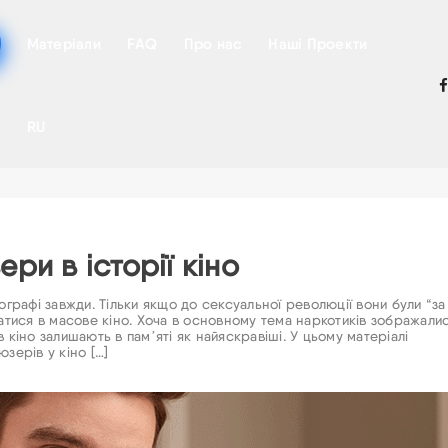
Матеріали
FAQ
Про нас
Наші Проекти
RU
ри в історії кіно
ографі завжди. Тільки якщо до сексуальної революції вони були “за
ватися в масове кіно. Хоча в основному тема наркотиків зображали
 кіно залишають в памʼяті як найяскравіші. У цьому матеріалі
зерів у кіно […]