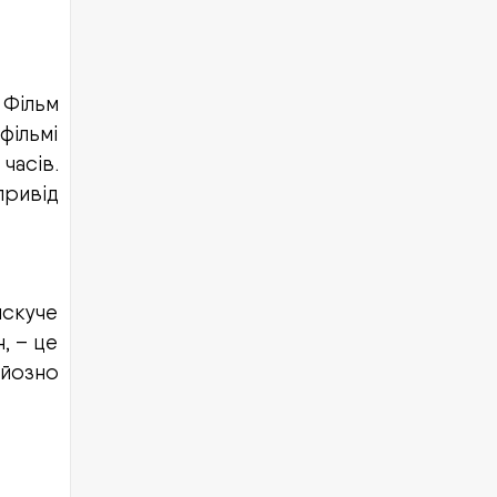
 Фільм
фільмі
часів.
привід
искуче
, – це
рйозно