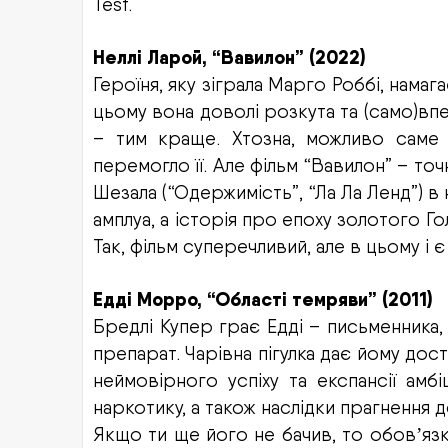
Test.
Неллі Ларой, “Вавилон” (2022)
Героїня, яку зіграла Марго Роббі, намаг
цьому вона доволі розкута та (само)впе
– тим краще. Хтозна, можливо саме
перемогло її. Але фільм “Вавилон” – то
Шезала (“Одержимість”, “Ла Ла Ленд”) 
амплуа, а історія про епоху золотого Г
Так, фільм суперечливий, але в цьому і є
Едді Морро, “Області темряви” (2011)
Бредлі Купер грає Едді – письменника
препарат. Чарівна пігулка дає йому до
неймовірного успіху та експансії амб
наркотику, а також наслідки прагнення до
Якщо ти ще його не бачив, то обов
яз
ʼ