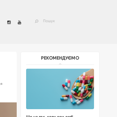
РЕКОМЕНДУЄМО
ся
Що не так, коли сам собі