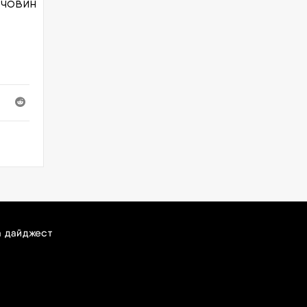
ечовин
а дайджест