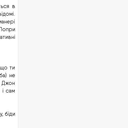
ться в
ідомі.
манері
Попри
ативні
кщо ти
ба) не
е Джон
 і сам
, біди