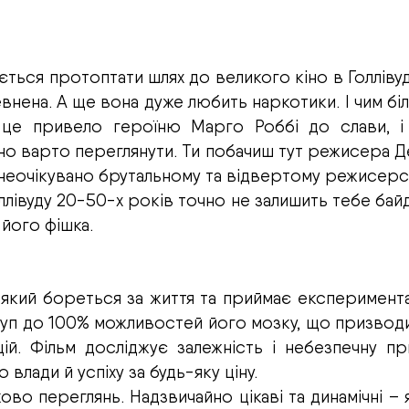
ається протоптати шлях до великого кіно в Голлівуд
внена. А ще вона дуже любить наркотики. І чим біл
 це привело героїню Марго Роббі до слави, і
чно варто переглянути. Ти побачиш тут режисера Д
в неочікувано брутальному та відвертому режисер
оллівуду 20-50-х років точно не залишить тебе бай
 його фішка.
, який бореться за життя та приймає експеримент
ступ до 100% можливостей його мозку, що призвод
іцій. Фільм досліджує залежність і небезпечну п
 влади й успіху за будь-яку ціну.
ково переглянь. Надзвичайно цікаві та динамічні – 