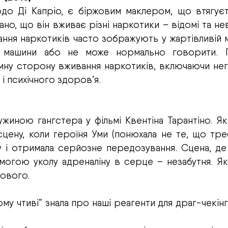
до Ді Капріо, є біржовим маклером, що втягує
но, що він вживає різні наркотики – відомі та нев
вання наркотиків часто зображують у жартівливій 
ї машини або не може нормально говорити. 
емну сторону вживання наркотиків, включаючи нег
 і психічного здоров’я.
ужиною гангстера у фільмі Квентіна Тарантіно. Я
сцену, коли героїня Уми (понюхала не те, що тре
у і отримала серйозне передозування. Сцена, д
могою уколу адреналіну в серце – незабутня. Як
тового.
у чтиві” знала про наші реагенти для драг-чекінгу