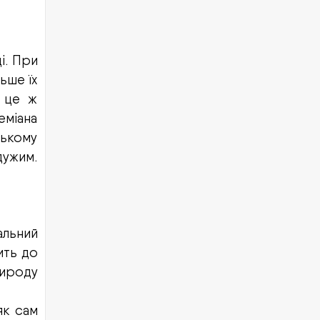
і. При
ьше їх
 це ж
еміана
ському
дужим.
альний
ить до
рироду
як сам