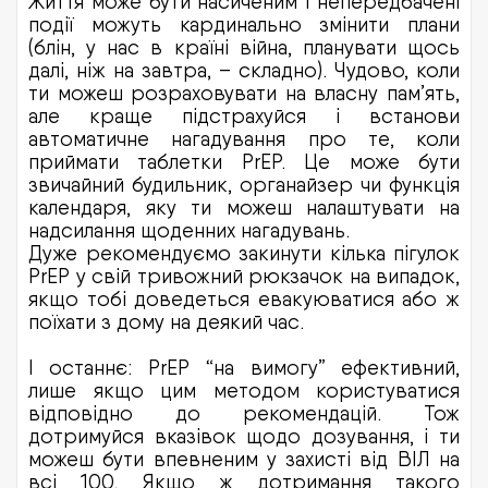
Життя може бути насиченим і непередбачені
події можуть кардинально змінити плани
(блін, у нас в країні війна, планувати щось
далі, ніж на завтра, – складно). Чудово, коли
ти можеш розраховувати на власну пам’ять,
але краще підстрахуйся і встанови
автоматичне нагадування про те, коли
приймати таблетки PrEP. Це може бути
звичайний будильник, органайзер чи функція
календаря, яку ти можеш налаштувати на
надсилання щоденних нагадувань.
Дуже рекомендуємо закинути кілька пігулок
PrEP у свій тривожний рюкзачок на випадок,
якщо тобі доведеться евакуюватися або ж
поїхати з дому на деякий час.
І останнє: PrEP “на вимогу” ефективний,
лише якщо цим методом користуватися
відповідно до рекомендацій. Тож
дотримуйся вказівок щодо дозування, і ти
можеш бути впевненим у захисті від ВІЛ на
всі 100. Якщо ж дотримання такого