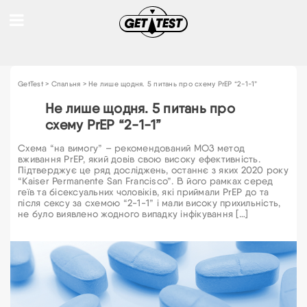
GetTest
>
Спальня
>
Не лише щодня. 5 питань про схему PrEP “2-1-1”
Не лише щодня. 5 питань про
схему PrEP “2-1-1”
Схема “на вимогу” – рекомендований МОЗ метод
вживання PrEP, який довів свою високу ефективність.
Підтверджує це ряд досліджень, останнє з яких 2020 року
“Kaiser Permanente San Francisco”. В його рамках серед
геїв та бісексуальних чоловіків, які приймали PrEP до та
після сексу за схемою “2-1-1” і мали високу прихильність,
не було виявлено жодного випадку інфікування […]