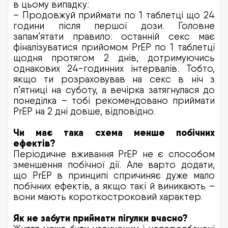
в цьому випадку:
– Продовжуй приймати по 1 таблетці що 24
години після першої дози. Головне
запам’ятати правило: останній секс має
фіналізуватися прийомом PrEP по 1 таблетці
щодня протягом 2 днів, дотримуючись
однакових 24-годинних інтервалів. Тобто,
якщо ти розраховував на секс в ніч з
п’ятниці на суботу, а вечірка затягнулася до
понеділка – тобі рекомендовано приймати
PrEP на 2 дні довше, відповідно.
Чи має така схема менше побічних
ефектів?
Періодичне вживання PrEP не є способом
зменшення побічної дії. Але варто додати,
що PrEP в принципі спричиняє дуже мало
побічних ефектів, а якщо такі й виникають –
вони мають короткостроковий характер.
Як не забути приймати пігулки вчасно?