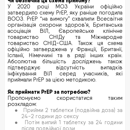
Чи безпечна ця схема прийому?
У 2020 році МОЗ України офіційно
затвердило схему PrEP, яку раніше погодила
ВООЗ. PrEP “на вимогу” схвалили Всесвітня
організація охорони здоров’я, Британська
асоціація ВІЛ, Європейське клінічне
товариство СНІДу та Міжнародне
товариство СНІД-США. Також ця схема
офіційно затверджена у Франції, Британії,
Іспанії, Німеччині та в ряді інших країн.
Абсолютна більшість досліджень також
підтверджує відсутність випадків
інфікування ВІЛ серед учасників, які
приймали PrEP за цією методикою.
Як приймати PrEP за потребою?
Пропонуємо скористатися таким
розкладом:
●
Прийми 2 таблетки (подвійна доза) за
24-2 години до сексу
●
Потім випий 1 таблетку за 24 години
після подвійної дози