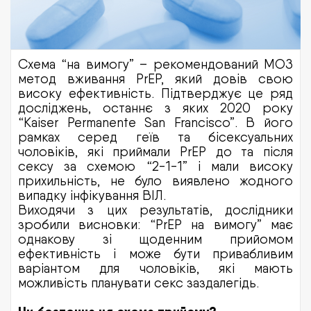
Схема “на вимогу” – рекомендований МОЗ
метод вживання PrEP, який довів свою
високу ефективність. Підтверджує це ряд
досліджень, останнє з яких 2020 року
“Kaiser Permanente San Francisco”. В його
рамках серед геїв та бісексуальних
чоловіків, які приймали PrEP до та після
сексу за схемою “2-1-1” і мали високу
прихильність, не було виявлено жодного
випадку інфікування ВІЛ.
Виходячи з цих результатів, дослідники
зробили висновки: “PrEP на вимогу” має
однакову зі щоденним прийомом
ефективність і може бути привабливим
варіантом для чоловіків, які мають
можливість планувати секс заздалегідь.