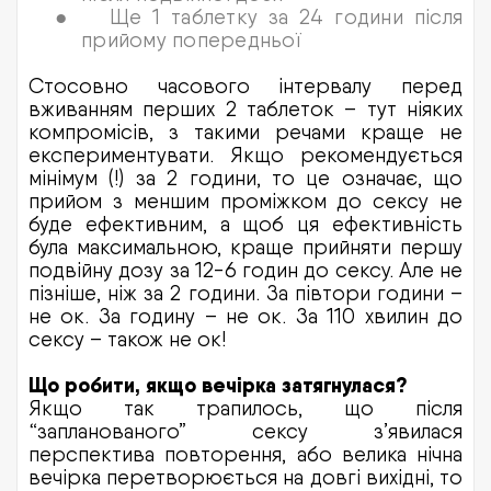
●
Ще 1 таблетку за 24 години після
прийому попередньої
Стосовно часового інтервалу перед
вживанням перших 2 таблеток – тут ніяких
компромісів, з такими речами краще не
експериментувати. Якщо рекомендується
мінімум (!) за 2 години, то це означає, що
прийом з меншим проміжком до сексу не
буде ефективним, а щоб ця ефективність
була максимальною, краще прийняти першу
подвійну дозу за 12-6 годин до сексу. Але не
пізніше, ніж за 2 години. За півтори години –
не ок. За годину – не ок. За 110 хвилин до
сексу – також не ок!
Що робити, якщо вечірка затягнулася?
Якщо так трапилось, що після
“запланованого” сексу з’явилася
перспектива повторення, або велика нічна
вечірка перетворюється на довгі вихідні, то