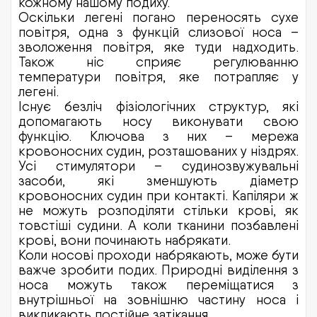
кожному нашому подиху.
Оскільки легені погано переносять сухе
повітря, одна з функцій слизової носа –
зволоження повітря, яке туди надходить.
Також ніс сприяє регулюванню
температури повітря, яке потрапляє у
легені.
Існує безліч фізіологічних структур, які
допомагають носу виконувати свою
функцію. Ключова з них – мережа
кровоносних судин, розташованих у ніздрях.
Усі стимулятори – судинозвужувальні
засоби, які зменшують діаметр
кровоносних судин при контакті. Капіляри ж
не можуть розподіляти стільки крові, як
товстіші судини. А коли тканини позбавлені
крові, вони починають набрякати.
Коли носові проходи набрякають, може бути
важче зробити подих. Природні виділення з
носа можуть також переміщатися з
внутрішньої на зовнішню частину носа і
викликають постійне затікання.