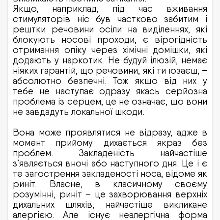
Якщо, наприклад, під час вживання
стимуляторів ніс був частково забитим і
рештки речовини осіли на виділеннях, які
блокують носові проходи, є вірогідність
отримання опіку через хімічні домішки, які
додають у наркотик. Не будуй ілюзій, немає
ніяких гарантій, що речовини, які ти юзаєш, –
абсолютно безпечні. Тож якщо від них у
тебе не наступає одразу якась серйозна
проблема із серцем, це не означає, що вони
не завдадуть локальної шкоди.
Вона може проявлятися не відразу, адже в
момент прийому дихається якраз без
проблем. Закладеність найчастіше
з’являється вночі або наступного дня. Це і є
те загострення закладеності носа, відоме як
риніт. Власне, в класичному своєму
розумінні, риніт – це захворювання верхніх
дихальних шляхів, найчастіше викликане
алергією. Але існує неалергічна форма