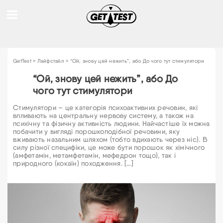
GetTest
>
Лайфстайл
>
“Ой, знову цей нежить”, або До чого тут стимулятори
“Ой, знову цей нежить”, або До
чого тут стимулятори
Стимулятори – це категорія психоактивних речовин, які
впливають на центральну нервову систему, а також на
психічну та фізичну активність людини. Найчастіше їх можна
побачити у вигляді порошкоподібної речовини, яку
вживають назальним шляхом (тобто вдихають через ніс). В
силу різної специфіки, це може бути порошок як хімічного
(амфетамін, метамфетамін, мефедрон тощо), так і
природного (кокаїн) походження. […]