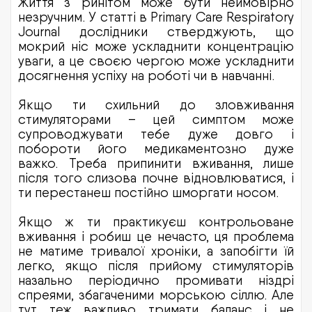
Життя з ринітом може бути неймовірно
незручним. У статті в Primary Care Respiratory
Journal дослідники стверджують, що
мокрий ніс може ускладнити концентрацію
уваги, а це своєю чергою може ускладнити
досягнення успіху на роботі чи в навчанні.
Якщо ти схильний до зловживання
стимуляторами – цей симптом може
супроводжувати тебе дуже довго і
побороти його медикаментозно дуже
важко. Треба припинити вживання, лише
після того слизова почне відновлюватися, і
ти перестанеш постійно шморгати носом.
Якщо ж ти практикуєш контрольоване
вживання і робиш це нечасто, ця проблема
не матиме тривалої хроніки, а запобігти їй
легко, якщо після прийому стимуляторів
назально періодично промивати ніздрі
спреями, збагаченими морською сіллю. Але
тут теж важливо тримати баланс і не