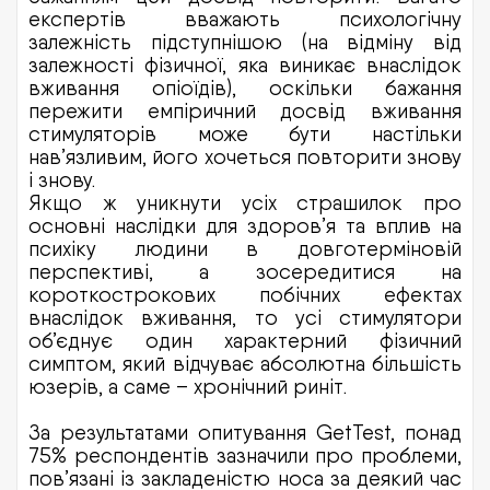
експертів вважають психологічну
залежність підступнішою (на відміну від
залежності фізичної, яка виникає внаслідок
вживання опіоїдів), оскільки бажання
пережити емпіричний досвід вживання
стимуляторів може бути настільки
нав’язливим, його хочеться повторити знову
і знову.
Якщо ж уникнути усіх страшилок про
основні наслідки для здоров’я та вплив на
психіку людини в довготерміновій
перспективі, а зосередитися на
короткострокових побічних ефектах
внаслідок вживання, то усі стимулятори
об’єднує один характерний фізичний
симптом, який відчуває абсолютна більшість
юзерів, а саме – хронічний риніт.
За результатами опитування GetTest, понад
75% респондентів зазначили про проблеми,
пов’язані із закладеністю носа за деякий час