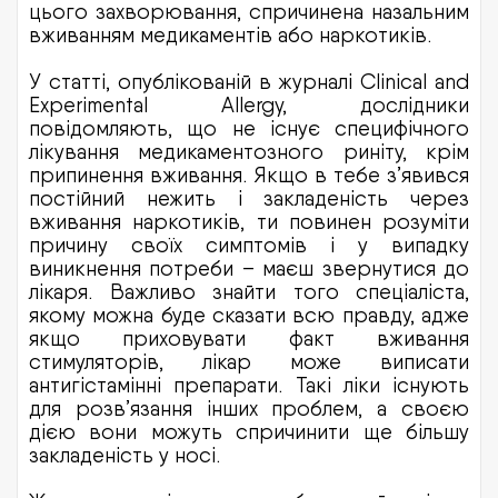
цього захворювання, спричинена назальним
вживанням медикаментів або наркотиків.
У статті, опублікованій в журналі Clinical and
Experimental Allergy, дослідники
повідомляють, що не існує специфічного
лікування медикаментозного риніту, крім
припинення вживання. Якщо в тебе з’явився
постійний нежить і закладеність через
вживання наркотиків, ти повинен розуміти
причину своїх симптомів і у випадку
виникнення потреби – маєш звернутися до
лікаря. Важливо знайти того спеціаліста,
якому можна буде сказати всю правду, адже
якщо приховувати факт вживання
стимуляторів, лікар може виписати
антигістамінні препарати. Такі ліки існують
для розв’язання інших проблем, а своєю
дією вони можуть спричинити ще більшу
закладеність у носі.