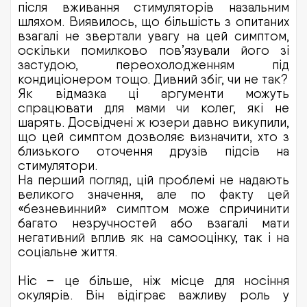
після вживання стимуляторів назальним
шляхом. Виявилось, що більшість з опитаних
взагалі не звертали увагу на цей симптом,
оскільки помилково пов’язували його зі
застудою, переохолодженням під
кондиціонером тощо. Дивний збіг, чи не так?
Як відмазка ці аргументи можуть
спрацювати для мами чи колег, які не
шарять. Досвідчені ж юзери давно викупили,
що цей симптом дозволяє визначити, хто з
близького оточення друзів підсів на
стимулятори.
На перший погляд, цій проблемі не надають
великого значення, але по факту цей
«безневинний» симптом може спричинити
багато незручностей або взагалі мати
негативний вплив як на самооцінку, так і на
соціальне життя.
Ніс – це більше, ніж місце для носіння
окулярів. Він відіграє важливу роль у