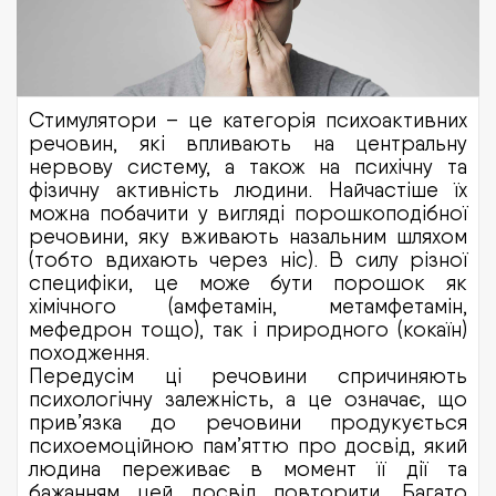
Стимулятори – це категорія психоактивних
речовин, які впливають на центральну
нервову систему, а також на психічну та
фізичну активність людини. Найчастіше їх
можна побачити у вигляді порошкоподібної
речовини, яку вживають назальним шляхом
(тобто вдихають через ніс). В силу різної
специфіки, це може бути порошок як
хімічного (амфетамін, метамфетамін,
мефедрон тощо), так і природного (кокаїн)
походження.
Передусім ці речовини спричиняють
психологічну залежність, а це означає, що
прив’язка до речовини продукується
психоемоційною пам’яттю про досвід, який
людина переживає в момент її дії та
бажанням цей досвід повторити. Багато