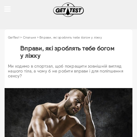
GetTest
>
Спальня
>
Вправи, які зроблять тебе богом у ліжку
Вправи, які зроблять тебе богом
у ліжку
Ми ходимо в спортзал, щоб покращити зовнішній вигляд
нашого тіла, а чому б не робити вправи і для поліпшення
сексу?