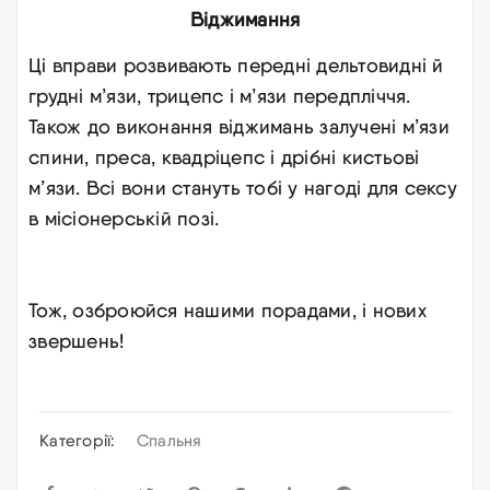
Віджимання
Ці вправи розвивають передні дельтовидні й
грудні м’язи, трицепс і м’язи передпліччя.
Також до виконання віджимань залучені м’язи
спини, преса, квадріцепс і дрібні кистьові
м’язи. Всі вони стануть тобі у нагоді для сексу
в місіонерській позі.
Тож, озброюйся нашими порадами, і нових
звершень!
Категорії:
Спальня