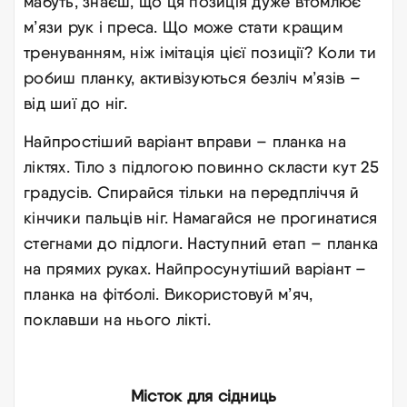
мабуть, знаєш, що ця позиція дуже втомлює
м’язи рук і преса. Що може стати кращим
тренуванням, ніж імітація цієї позиції? Коли ти
робиш планку, активізуються безліч м’язів –
від шиї до ніг.
Найпростіший варіант вправи – планка на
ліктях. Тіло з підлогою повинно скласти кут 25
градусів. Спирайся тільки на передпліччя й
кінчики пальців ніг. Намагайся не прогинатися
стегнами до підлоги. Наступний етап – планка
на прямих руках. Найпросунутіший варіант –
планка на фітболі. Використовуй м’яч,
поклавши на нього лікті.
Місток для сідниць