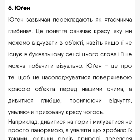
6. Юґен
Юґен зазвичай перекладають як «таємнича
глибина». Це поняття означає красу, яку ми
можемо відчувати в об’єкті, навіть якщо її не
існує в буквальному сенсі цього слова і її не
можна побачити візуально. Юґен – це про
те, щоб не насолоджуватися поверхневою
красою об’єкта перед нашими очима, а
дивитися глибше, посилюючи відчуття,
уявляючи приховану красу чогось.
Наприклад, дивитися на гори і милуватися не
просто панорамою, а уявляти що зробило їх
такими, скільки років природі довелося