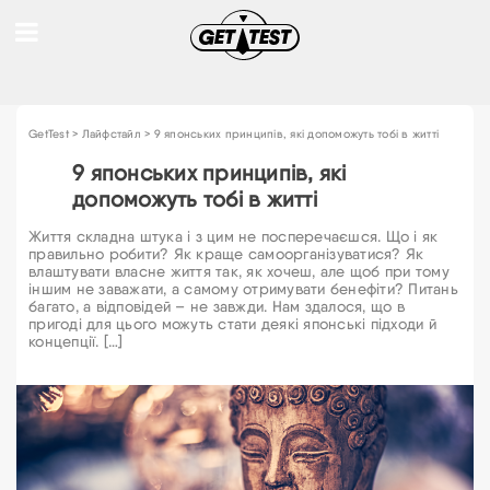
GetTest
>
Лайфстайл
>
9 японських принципів, які допоможуть тобі в житті
9 японських принципів, які
допоможуть тобі в житті
Життя складна штука і з цим не посперечаєшся. Що і як
правильно робити? Як краще самоорганізуватися? Як
влаштувати власне життя так, як хочеш, але щоб при тому
іншим не заважати, а самому отримувати бенефіти? Питань
багато, а відповідей – не завжди. Нам здалося, що в
пригоді для цього можуть стати деякі японські підходи й
концепції. […]