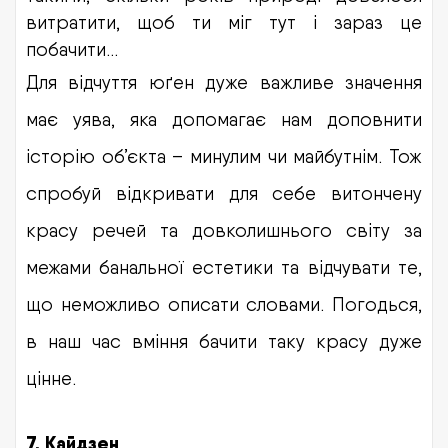
витратити, щоб ти міг тут і зараз це
побачити…
Для відчуття юґен дуже важливе значення
має уява, яка допомагає нам доповнити
історію об’єкта – минулим чи майбутнім. Тож
спробуй відкривати для себе витончену
красу речей та довколишнього світу за
межами банальної естетики та відчувати те,
що неможливо описати словами. Погодься,
в наш час вміння бачити таку красу дуже
цінне.
7. Кайдзен