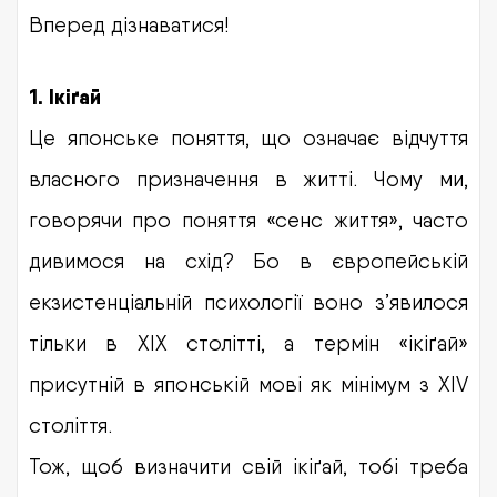
Вперед дізнаватися!
1.
Ікіґай
Це японське поняття, що означає відчуття
власного призначення в житті. Чому ми,
говорячи про поняття «сенс життя», часто
дивимося на схід? Бо в європейській
екзистенціальній психології воно з’явилося
тільки в XIX столітті, а термін «ікіґай»
присутній в японській мові як мінімум з XIV
століття.
Тож, щоб визначити свій ікіґай, тобі треба