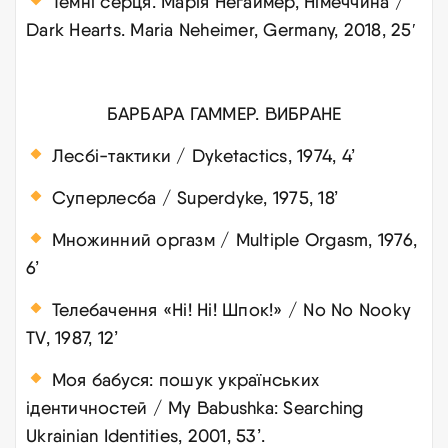
Темні серця. Марія Негаймер, Німеччина /
Dark Hearts. Maria Neheimer, Germany, 2018, 25′
БАРБАРА ГАММЕР. ВИБРАНЕ
Лесбі-тактики / Dyketactics, 1974, 4’
Суперлесба / Superdyke, 1975, 18’
Множинний оргазм / Multiple Orgasm, 1976,
6’
Телебачення «Ні! Ні! Шпок!» / No No Nooky
TV, 1987, 12’
Моя бабуся: пошук українських
ідентичностей / My Babushka: Searching
Ukrainian Identities, 2001, 53’
.