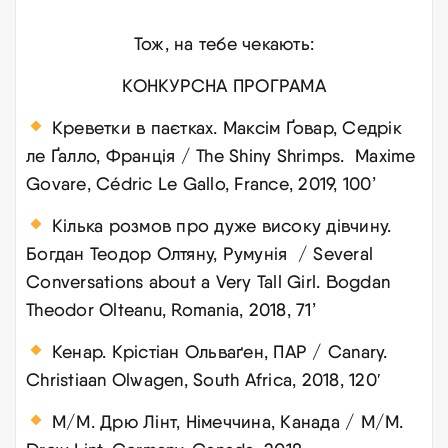
Тож, на тебе чекають:
КОНКУРСНА ПРОГРАМА
Креветки в паєтках. Максім Ґовар, Седрік
ле Ґалло, Франція / The Shiny Shrimps. Maxime
Govare, Cédric Le Gallo, France, 2019, 100’
Кілька розмов про дуже високу дівчину.
Богдан Теодор Олтяну, Румунія / Several
Conversations about a Very Tall Girl. Bogdan
Theodor Olteanu, Romania, 2018, 71’
Кенар. Крістіан Ольваґен, ПАР / Canary.
Christiaan Olwagen, South Africa, 2018, 120′
M/M. Дрю Лінт, Німеччина, Канада / M/M.