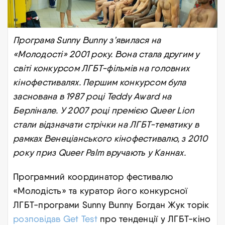
Програма Sunny Bunny з’явилася на
«Молодості» 2001 року. Вона стала другим у
світі конкурсом ЛГБТ-фільмів на головних
кінофестивалях. Першим конкурсом була
заснована в 1987 році Teddy Award на
Берлінале. У 2007 році премією Queer Lion
стали відзначати стрічки на ЛГБТ-тематику в
рамках Венеціанського кінофестивалю, з 2010
року приз Queer Palm вручають у Каннах.
Програмний координатор фестивалю
«Молодість» та куратор його конкурсної
ЛГБТ-програми Sunny Bunny Богдан Жук торік
розповідав Get Test
про тенденції у ЛГБТ-кіно