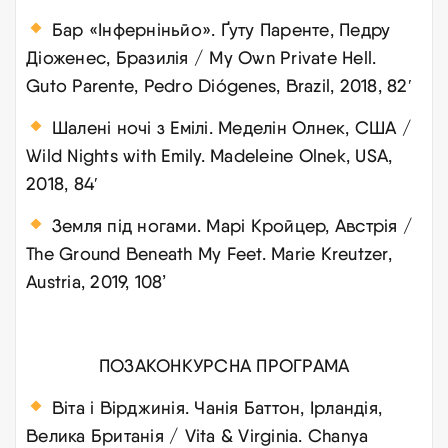
Бар «Інферніньйо». Ґуту Паренте, Педру
Діоженес, Бразилія / My Own Private Hell.
Guto Parente, Pedro Diógenes, Brazil, 2018, 82′
Шалені ночі з Емілі. Меделін Олнек, США /
Wild Nights with Emily. Madeleine Olnek, USA,
2018, 84′
Земля під ногами. Марі Кройцер, Австрія /
The Ground Beneath My Feet. Marie Kreutzer,
Austria, 2019, 108’
ПОЗАКОНКУРСНА ПРОГРАМА
Віта і Вірджинія. Чанія Баттон, Ірландія,
Велика Британія / Vita & Virginia. Chanya