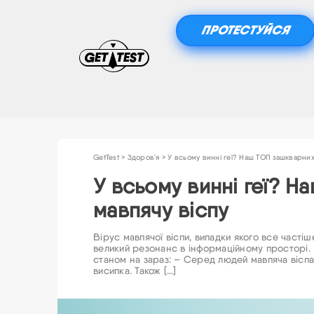
ПРОТЕСТУЙСЯ
GetTest
>
Здоров'я
>
У всьому винні геї? Наш ТОП зашкварних
У всьому винні геї? Н
мавпячу віспу
Вірус мавпячої віспи, випадки якого все часті
великий резонанс в інформаційному просторі.
станом на зараз: – Серед людей мавпяча віспа
висипка. Також […]