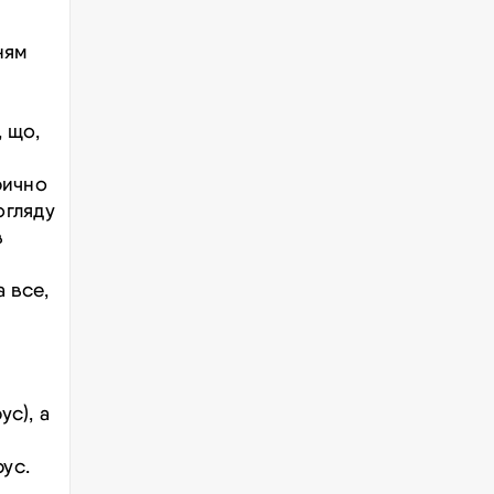
ням
 що,
рично
огляду
в
а все,
ус), а
ус.