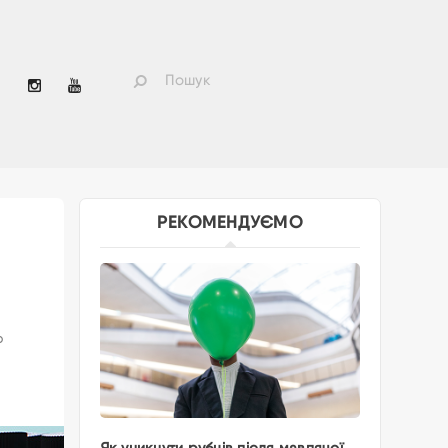
РЕКОМЕНДУЄМО
о
Як уникнути рубців після мавпячої