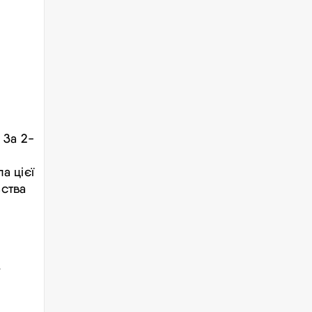
 За 2-
а цієї
ьства
з