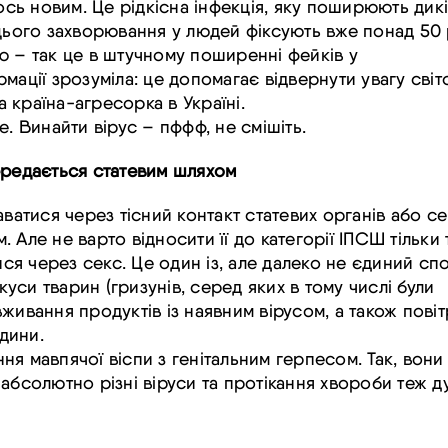
мось новим. Це рідкісна інфекція, яку поширюють дикі
цього захворювання у людей фіксують вже понад 50 
ю
– так це в штучному поширенні фейків у
мації зрозуміла: це допомагає відвернути увагу світ
а країна-агресорка в Україні.
. Винайти вірус –
пффф
, не смішіть.
ередається статевим шляхом
аватися через тісний контакт статевих органів або с
м. Але не варто відносити її до категорії ІПСШ тільки 
я через секс. Це один із, але далеко не єдиний спо
куси тварин (гризунів, серед яких в тому числі були
живання продуктів із наявним вірусом, а також пові
дини.
я мавпячої віспи з генітальним герпесом. Так, вони
абсолютно різні віруси та протікання хвороби теж д