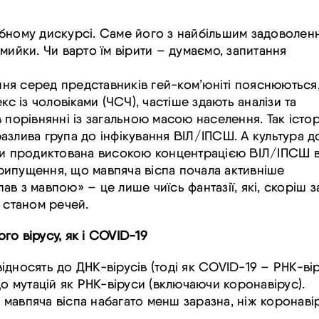
бному дискурсі. Саме його з найбільшим задоволен
мийки
. Чи варто їм вірити – думаємо, запитання
ня серед представників
гей-ком’юніті
пояснюються,
кс із чоловіками (
ЧСЧ),
частіше здають аналізи
та
 порівнянні із загальною масою населення. Так істо
азлива група до інфікування ВІЛ/ІПСШ. А культура д
ики продиктована високою концентрацією ВІЛ/ІПСШ 
 припущення, що мавпяча віспа почала активніше
в з мавпою» – це лише чиїсь фантазії, які, скоріш з
 станом речей.
о вірусу, як і COVID-19
відносять до ДНК-вірусів (тоді як COVID-19 – РНК-вір
до мутацій як РНК-віруси (включаючи коронавірус).
мавпяча віспа набагато менш заразна, ніж коронавір