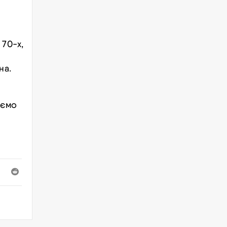
 70-х,
на.
уємо