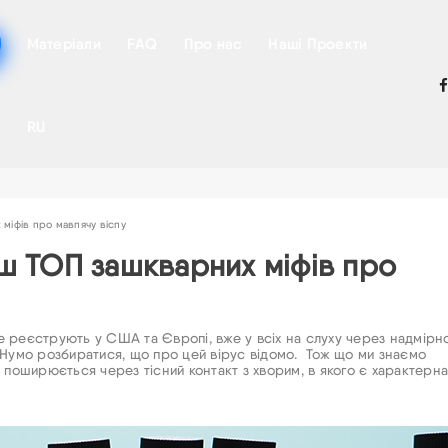
Матеріали
FAQ
Про нас
Наші Проекти
RU
 міфів про мавпячу віспу
аш ТОП зашкварних міфів про
ше реєструють у США та Європі, вже у всіх на слуху через надмірн
 Нумо розбиратися, що про цей вірус відомо. Тож що ми знаємо
 поширюється через тісний контакт з хворим, в якого є характерна