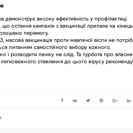
ає
яка демонструє високу ефективність у профілактиці
 що остання кампанія з вакцинації припала на кінець
голошено перемогу.
З, масова вакцинація проти
мавпячої
віспи не потріб
ться питанням самостійного вибору кожного.
но і розводити паніку не слід. Та турбота про власне
ж легковажного ставлення до цього вірусу рекоменд
а