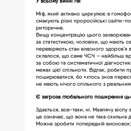
У всьому винні геї
Міф, який активно циркулює в гомофо
смакують різні проросійські сайти-
по
риторичне.
Вищу концентрацію цього захворюван
за статистикою, чоловіки, що мають се
перевіряють стан власного здоров’я в
склалося, що саме
ЧСЧ
– найбільш вр
за собою та систематичної діагност
межах цієї спільноти. Відтак, робити
поширюватися, бо «хтось знов переспа
не мають нічого спільного з реальним
Є загроза глобального поширення цьог
Здається, все-таки, ні. Мавпячу віспу 
це означає, що вона не така схильна 
Можна зробити попередній висновок: 