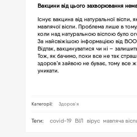
Вакцини від цього захворювання нем
Існує вакцина від натуральної віспи, 
мавпячої віспи. Проблема лише в тому,
коли над натуральною віспою було о
За найсвіжішою інформацією від ВОО
Відтак, вакцинуватися чи ні – залиши
Тож, як бачимо, поки все не так страш
здоров’я зайвою не буває, тому все 
уникати.
Категорії:
Здоров'я
Теги:
covid-19
ВІЛ
вірус
мавпяча вісп