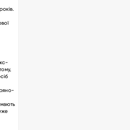
років.
ової
екс-
тому,
сіб
тряно-
 мають
уже