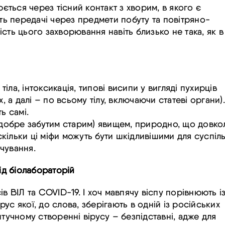
ться через тісний контакт з хворим, в якого є
сть передачі через предмети побуту та повітряно-
сть цього захворювання навіть близько не така, як в
.
ла, інтоксикація, типові висипи у вигляді пухирців
, а далі – по всьому тілу, включаючи статеві органи).
ь самі.
 добре забутим старим) явищем, природно, що довкол
ільки ці міфи можуть бути шкідливішими для суспіл
нчування.
ід біолабораторій
в ВІЛ та COVID-19. І хоч мавпячу віспу порівнюють і
с якої, до слова, зберігають в одній із російських
штучному створенні вірусу – безпідставні, адже для