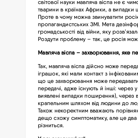
світової науки мавпяча віспа не є чи
тварини в країнах Африки, а випадки 
Проте в чому можна звинуватити
росі
пропагандистських ЗМІ. Мета дезінфор
громадськості від війни, яку розв’язал
Роздути проблему – так, це
росія
може
Мавпяча віспа – захворювання, яке п
Так, мавпяча віспа дійсно може перед
іграшок, які мали контакт з інфіковани
що це захворювання може передаватис
передачі, адже існують й інші: через у
виявлені випадки поширення), через в
крапельним шляхом від людини до лю
Також некоректним вважають порівнянн
дещо схожу симптоматику, але це два 
різниться.