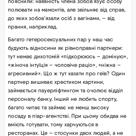
пояснили: наявність члена зобов’язує особу
полювати на мамонтів, але звільняє від справ,
до яких зобов’язали осіб з вагінами, – від
прання, наприклад.
Багато гетеросексуальних пар у наш час
будують відносини як рівноправні партнери:
тут немає дихотомій «підкорююсь – доміную»,
«жіноча інтуїція – чоловіче раціо», «ніжна –
агресивний». Що ж тут казати про геїв? Один
партнер вишиває хрестиком картини,
займається пауерліфтингом та очолює відділ
персоналу банку. Інший не любить спорту,
багато читає та займає не менш високу
посаду в піар-агентстві. При цьому обидва не
вміють готувати, тому харчуються в
ресторанах. Це – стосунки двох людей, а не