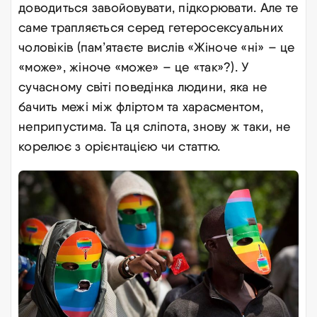
доводиться завойовувати, підкорювати. Але те
саме трапляється серед гетеросексуальних
чоловіків (пам’ятаєте вислів «Жіноче «ні» – це
«може», жіноче «може» – це «так»?). У
сучасному світі поведінка людини, яка не
бачить межі між фліртом та харасментом,
неприпустима. Та ця сліпота, знову ж таки, не
корелює з орієнтацією чи статтю
.