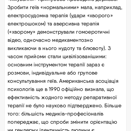
Зробити геїв «нормальними» мала, наприклад,
електросудомна терапія (удари «хворого»
електрошоком) та аверсивна терапія
(«хворому» демонстрували гомоеротичні
відео, одночасно медикаментозно
викликаючи в нього нудоту та блювоту). З
часом прийоми стали цивілізованішими:
основним інструментом терапії зараз є
розмови, індивідуальне або групове
консультування геїв. Американська асоціація
психологів ще в 1990 офіційно визнала, що
ефективність жодного методу репаративної
терапії не було науково підтверджено. Більше
того: більшість медиків-професіоналів
попереджає, що спроби змінити орієнтацію
чи гендерну ідентичність людини є