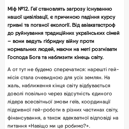
Міф №12. Геї становлять загрозу існуванню
нашої цивілізації, є причиною падіння курсу
гривні та поганої екології. Від авіакатастроф
до руйнування традиційних українських сімей
– вони ведуть гібридну війну проти
нормальних людей, маючи на меті розгнівати
Господа Бога та наблизити кінець світу.
А от тут не будемо сперечатися: нарешті гей-
місія стала очевидною для усіх землян. На
жаль, наближення кінця світу відбувається
доволі повільно через відсутність єдиного
лідера всесвітньої змови геїв, координації
підривної гей-роботи в різних частинах світу,
фінансування, а також адекватної відповіді на
питання «Навіщо ми це робимо?»
.