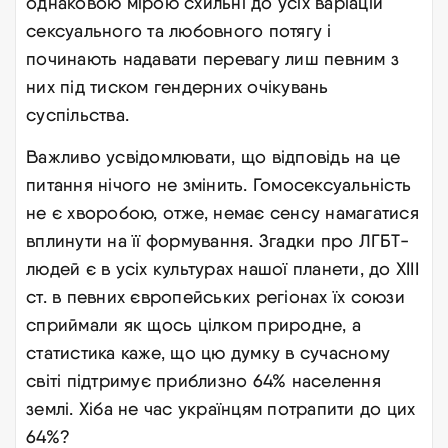
однаковою мірою схильні до усіх варіацій
сексуального та любовного потягу і
починають надавати перевагу лиш певним з
них під тиском гендерних очікувань
суспільства.
Важливо усвідомлювати, що відповідь на це
питання нічого не змінить. Гомосексуальність
не є хворобою, отже, немає сенсу намагатися
вплинути на її формування. Згадки про ЛГБТ-
людей є в усіх культурах нашої планети, до XIII
ст. в певних європейських регіонах їх союзи
сприймали як щось цілком природне, а
статистика каже, що цю думку в сучасному
світі підтримує приблизно 64% населення
землі. Хіба не час українцям потрапити до цих
64%?