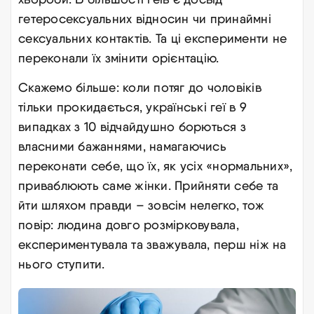
гетеросексуальних відносин чи принаймні
сексуальних контактів. Та ці експерименти не
переконали їх змінити орієнтацію.
Скажемо більше: коли потяг до чоловіків
тільки прокидається, українські геї в 9
випадках з 10 відчайдушно борються з
власними бажаннями, намагаючись
переконати себе, що їх, як усіх «нормальних»,
приваблюють саме жінки. Прийняти себе та
йти шляхом правди – зовсім нелегко, тож
повір: людина довго розмірковувала,
експериментувала та зважувала, перш ніж на
нього ступити
.