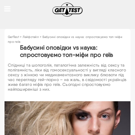
GetTest
>
Лайфстайл
>
Бабусині оповідки vs наука: спростовуємо топ-міфи
про геїв
Бабусині оповідки vs наука:
спростовуємо топ-міфи про геїв
Спідниці та шопоголія, паталогічна залежність від сексу та
полігамність, ліки від гомосексуальності у вигляді класного
сексу з жінкою чи медикаментозного виклику блювоти під
час перегляду гей-порно – на жаль, в свідомості українців
живе багато міфів про геїв. Сьогодні спростовуємо
найпоширеніші з них.