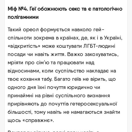
Міф №4. Геї обожнюють секс та є патологічно
полігамними
Такий ореол формується навколо гей-
спільноти зокрема в країнах, де, як і в Україні,
«відкритість» може коштувати ЛГБТ-людині
посади чи навіть життя. Важко закохуватись,
мріяти про сім’ю та працювати над
відносинами, коли суспільство накладає на
твоє кохання табу. Багато геїв не вірить, що
одного дня їхні почуття юридично чи
принаймні на рівні суспільного визнання
прирівняють до почуттів гетеросексуальної
більшості, тому навіть не намагаються знайти
щось «справжнє».