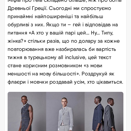
Древньої Греції. Сьогодні ми спростуємо
принаймні найпоширеніші та найбільш
обурливі з них. Якщо ти – гей і відповідав на
питання «А хто у вашій парі цей… Ну… Типу,
жінка?» стільки разів, що по долару за кожне
повторювання вже назбиралась би вартість
тижня в турецькому all inclusive, цей текст
стане корисним розмовником «з мови
меншості на мову більшості». Роздрукуй як
флаєри і мовчки роздавай усім, хто цікавиться
.