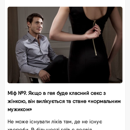
Міф №9. Якщо в гея буде класний секс з
жінкою, він вилікується та стане «нормальним
мужиком»
Не може існувати ліків там, де не існує
хвороби. В більшості геїв є досвід