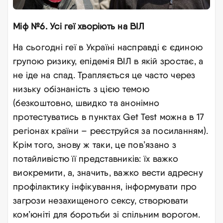
Міф №6. Усі геї хворіють на ВІЛ
На сьогодні геї в Україні насправді є єдиною
групою ризику, епідемія ВІЛ в якій зростає, а
не іде на спад. Трапляється це часто через
низьку обізнаність з цією темою
(безкоштовно, швидко та анонімно
протестуватись в пунктах Get Test можна в 17
регіонах країни – реєструйся за посиланням).
Крім того, знову ж таки, це пов’язано з
потайливістю її представників: їх важко
виокремити, а, значить, важко вести адресну
профілактику інфікування, інформувати про
загрози незахищеного сексу, створювати
ком’юніті для боротьби зі спільним ворогом.