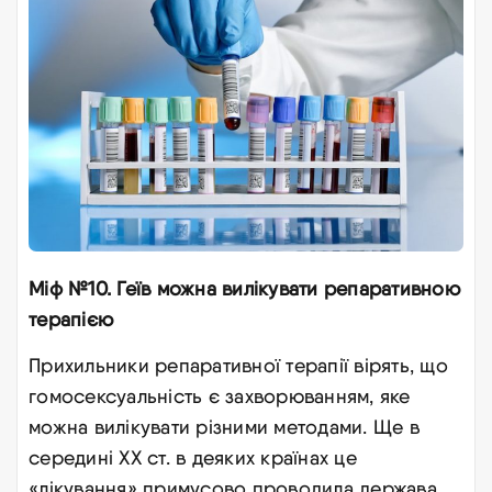
Міф №10. Геїв можна вилікувати репаративною
терапією
Прихильники репаративної терапії вірять, що
гомосексуальність є захворюванням, яке
можна вилікувати різними методами. Ще в
середині ХХ ст. в деяких країнах це
«лікування» примусово проводила держава.