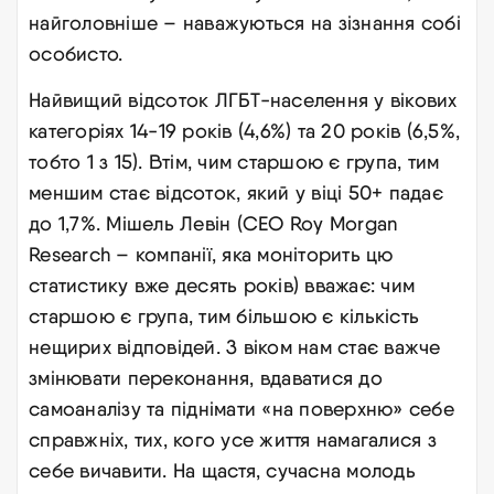
найголовніше – наважуються на зізнання собі
особисто.
Найвищий відсоток ЛГБТ-населення у вікових
категоріях 14-19 років (4,6%) та 20 років (6,5%,
тобто 1 з 15). Втім, чим старшою є група, тим
меншим стає відсоток, який у віці 50+ падає
до 1,7%. Мішель Левін (СЕО Roy Morgan
Research – компанії, яка моніторить цю
статистику вже десять років) вважає: чим
старшою є група, тим більшою є кількість
нещирих відповідей. З віком нам стає важче
змінювати переконання, вдаватися до
самоаналізу та піднімати «на поверхню» себе
справжніх, тих, кого усе життя намагалися з
себе вичавити. На щастя, сучасна молодь