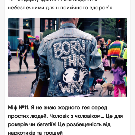
небезпечними для її психічного здоров’я
.
Міф №11. Я не знаю жодного гея серед
простих людей. Чоловік з чоловіком… Це для
рокерів чи багатіїв! Це розбещеність від
наркотиків та грошей