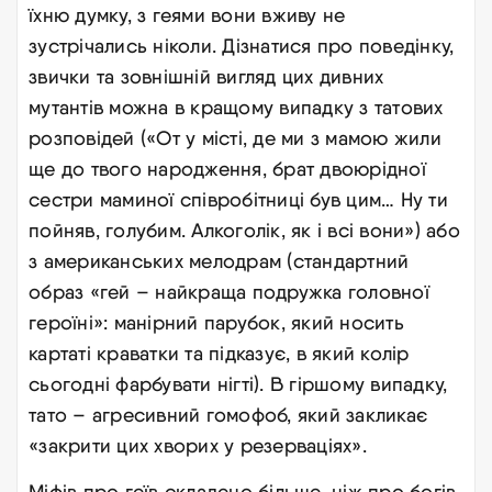
їхню думку, з геями вони вживу не
зустрічались ніколи. Дізнатися про поведінку,
звички та зовнішній вигляд цих дивних
мутантів можна в кращому випадку з татових
розповідей («От у місті, де ми з мамою жили
ще до твого народження, брат двоюрідної
сестри маминої співробітниці був цим… Ну ти
пойняв, голубим. Алкоголік, як і всі вони») або
з американських мелодрам (стандартний
образ «гей – найкраща подружка головної
героїні»: манірний парубок, який носить
картаті краватки та підказує, в який колір
сьогодні фарбувати нігті). В гіршому випадку,
тато – агресивний гомофоб, який закликає
«закрити цих хворих у резерваціях».
Міфів про геїв складено більше, ніж про богів