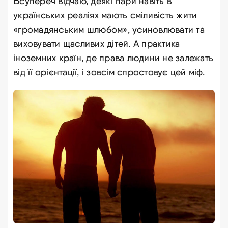
Всупереч відчаю, деякі пари навіть в
українських реаліях мають сміливість жити
«громадянським шлюбом», усиновлювати та
виховувати щасливих дітей. А практика
іноземних країн, де права людини не залежать
від її орієнтації, і зовсім спростовує цей міф
.