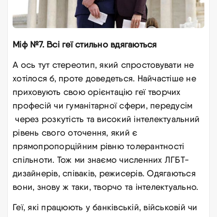
Міф №7. Всі геї стильно вдягаються
А ось тут стереотип, який спростовувати не
хотілося б, проте доведеться. Найчастіше не
приховують свою орієнтацію геї творчих
професій чи гуманітарної сфери, передусім
через розкутість та високий інтелектуальний
рівень свого оточення, який є
прямопропорційним рівню толерантності
спільноти. Тож ми знаємо численних ЛГБТ-
дизайнерів, співаків, режисерів. Одягаються
вони, знову ж таки, творчо та інтелектуально.
Геї, які працюють у банківській, військовій чи