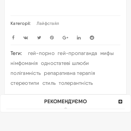
Категорії:
Лайфстайл
Теги:
гей-порно
гей-пропаганда
мифы
німфоманія
одностатеві шлюби
полігамність
репаративна терапія
стереотипи
стиль
толерантність
РЕКОМЕНДУЄМО