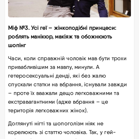
Міф №3. Усі геї – жінкоподібні принцеси:
роблять манікюр, макіяж та обожнюють
шопінг
Часи, коли справжній чоловік мав бути трохи
привабливішим за мавпу, минули. А
гетеросексуальні денді, які без жалю
спускали статки на вбрання, існували завжди
– проте їх вважали дещо легковажними та
екстравагантними (адже вбрання – це
територія легковажних жінок).
Доглянуті нігті та шопоголізм ніяк не
корелюють зі статтю чоловіка. Так, у гей-