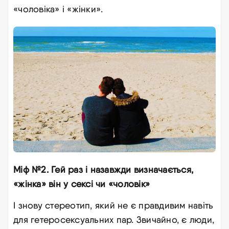
«чоловіка» і «жінки».
Міф №2. Гей раз і назавжди визначається,
«жінка» він у сексі чи «чоловік»
І знову стереотип, який не є правдивим навіть
для гетеросексуальних пар. Звичайно, є люди,