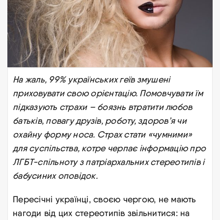
На жаль, 99% українських геїв змушені
приховувати свою орієнтацію. Помовчувати їм
підказують страхи – боязнь втратити любов
батьків, повагу друзів, роботу, здоров’я чи
охайну форму носа. Страх стати «чумними»
для суспільства, котре черпає інформацію про
ЛГБТ-спільноту з патріархальних стереотипів і
бабусиних оповідок.
Пересічні українці, своєю чергою, не мають
нагоди від цих стереотипів звільнитися: на