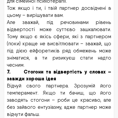
для сімейної психотерапії.
Тож якщо і ти, і твій партнер досвідчені в
цьому – вирішувати вам.
Але зважай, під речовинами рівень
відвертості може суттєво зашкалювати.
Тому якщо є якісь сфери, які з партнером
(поки) краще не висвітлювати – зважай, що
під дією ейфоретиків ряд обмежень може
зніматися, а ти ризикуєш стати надто
чесним.
7.
Стогони та відвертість у словах –
завжди хороша ідея
Відчуй свого партнера. Зрозумій його
темперамент. Якщо ти бачиш, що його
заводять стогони – роби це красиво, але
без зайвого ентузіазму, адже партнер може
відчути фальш.