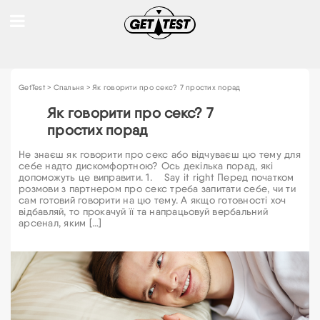
GetTest
>
Спальня
>
Як говорити про секс? 7 простих порад
Як говорити про секс? 7
простих порад
Не знаєш як говорити про секс або відчуваєш цю тему для
себе надто дискомфортною? Ось декілька порад, які
допоможуть це виправити. 1. Say it right Перед початком
розмови з партнером про секс треба запитати себе, чи ти
сам готовий говорити на цю тему. А якщо готовності хоч
відбавляй, то прокачуй її та напрацьовуй вербальний
арсенал, яким […]