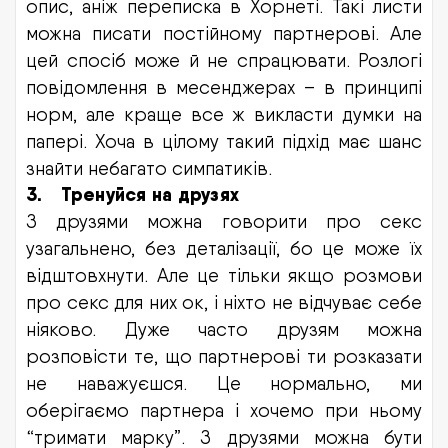
опис, аніж переписка в Хорнеті. Такі листи
можна писати постійному партнерові. Але
цей спосіб може й не спрацювати. Розлогі
повідомлення в месенджерах – в принципі
норм, але краще все ж викласти думки на
папері. Хоча в цілому такий підхід має шанс
знайти небагато симпатиків.
3.
Тренуйся на друзях
З друзями можна говорити про секс
узагальнено, без деталізації, бо це може їх
відштовхнути. Але це тільки якщо розмови
про секс для них ок, і ніхто не відчуває себе
ніяково. Дуже часто друзям можна
розповісти те, що партнерові ти розказати
не наважуєшся. Це нормально, ми
оберігаємо партнера і хочемо при ньому
“тримати марку”. З друзями можна бути