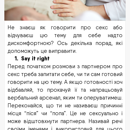
Не знаєш як говорити про секс або
відчуваєш цю тему для себе надто
дискомфортною? Ось декілька порад, які
допоможуть це виправити.
1.
Say it right
Перед початком розмови з партнером про
секс треба запитати себе, чи ти сам готовий
говорити на цю тему. А якщо готовності хоч
відбавляй, то прокачуй її та напрацьовуй
вербальний арсенал, яким ти оперуватимеш.
Переконайся, що ти не називаєш причинні
місця “піся” чи “попа”. Це не сексуально і
може відштовхнути партнера. Називай речі
своїми іменами і використовуй для цього