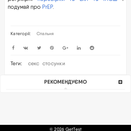
подумай про
PrEP
.
Категорії:
Спальня
Теги:
секс
стосунки
РЕКОМЕНДУЄМО
© 2026 GetTest