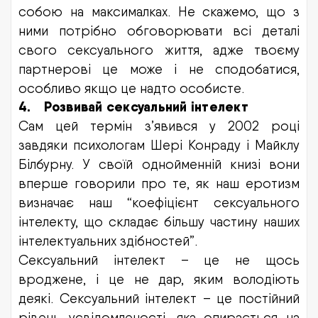
собою на максималках. Не скажемо, що з
ними потрібно обговорювати всі деталі
свого сексуального життя, адже твоєму
партнерові це може і не сподобатися,
особливо якщо це надто особисте.
4.
Розвивай сексуальний інтелект
Сам цей термін з’явився у 2002 році
завдяки психологам Шері Конраду і Майклу
Білбурну. У своїй однойменній книзі вони
вперше говорили про те, як наш еротизм
визначає наш “коефіцієнт сексуального
інтелекту, що складає більшу частину наших
інтелектуальних здібностей”.
Сексуальний інтелект – це не щось
вроджене, і це не дар, яким володіють
деякі. Сексуальний інтелект – це постійний
рівень усвідомленості, яка опирається на