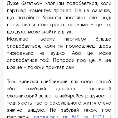
Дуже багатьом хлопцям подобається, коли
партнер коментує процес. Це не означає,
що потрібно базікати постійно, але іноді
посилювати пристрасть словами – це те,
що дуже може знайти відгук.
Можливо твоєму партнеру більше
сподобається, коли ти промовляєш щось
тихесенько на вушко. Або це може
сподобатися тобі. Попроси про це. А ще
краще – покажи приклад сам.
Тож вибирай найближчий для себе спосіб
або комбінуй декілька. Поповнюй
словниковий запас та набирайся рішучості, і
тоді якість твого сексуального життя стане
значно вищою. Не забувай також про
регулярні
перевірки та ВІЛ та ІПСШ
і