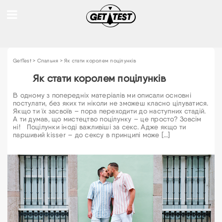
GetTest
>
Спальня
>
Як стати королем поцілунків
Як стати королем поцілунків
В одному з попередніх матеріалів ми описали основні
постулати, без яких ти ніколи не зможеш класно цілуватися.
Якщо ти їх засвоїв – пора переходити до наступних стадій.
А ти думав, що мистецтво поцілунку – це просто? Зовсім
ні! Поцілунки іноді важливіші за секс. Адже якщо ти
паршивий kisser – до сексу в принципі може […]