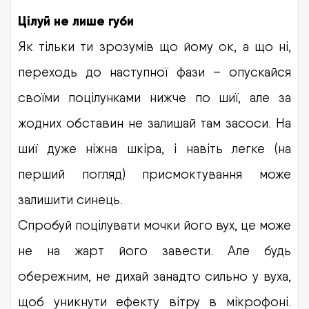
Цілуй не лише губи
Як тільки ти зрозумів що йому ок, а що ні,
переходь до наступної фази – опускайся
своїми поцілунками нижче по шиї, але за
жодних обставин не залишай там засоси. На
шиї дуже ніжна шкіра, і навіть легке (на
перший погляд) присмоктування може
залишити синець.
Спробуй поцілувати мочки його вух, це може
не на жарт його завести. Але будь
обережним, не дихай занадто сильно у вуха,
щоб уникнути ефекту вітру в мікрофоні.