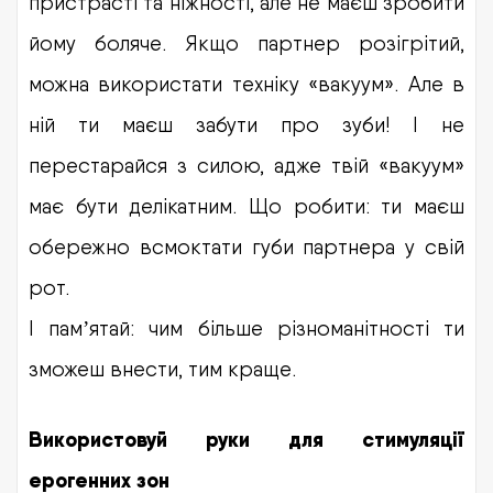
пристрасті та ніжності, але не маєш зробити
йому боляче. Якщо партнер розігрітий,
можна використати техніку «вакуум». Але в
ній ти маєш забути про зуби! І не
перестарайся з силою, адже твій «вакуум»
має бути делікатним. Що робити: ти маєш
обережно всмоктати губи партнера у свій
рот.
І пам
ятай: чим більше різноманітності ти
ʼ
зможеш внести, тим краще.
Використовуй руки для стимуляції
ерогенних зон